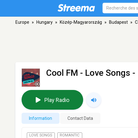
Europe
»
Hungary
»
Közép-Magyarország
»
Budapest
»
C
Cool FM - Love Songs
-
Play Radio
Information
Contact Data
LOVE SONGS
ROMANTIC