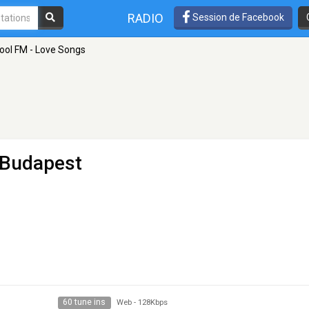
RADIO
Session de Facebook
ool FM - Love Songs
 Budapest
60 tune ins
Web
-
128Kbps