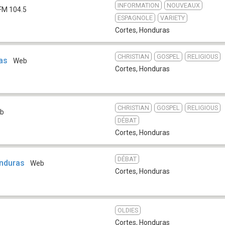
INFORMATION
NOUVEAUX
FM 104.5
ESPAGNOLE
VARIETY
Cortes
,
Honduras
CHRISTIAN
GOSPEL
RELIGIOUS
as
Web
Cortes
,
Honduras
CHRISTIAN
GOSPEL
RELIGIOUS
b
DÉBAT
Cortes
,
Honduras
DÉBAT
nduras
Web
Cortes
,
Honduras
OLDIES
Cortes
,
Honduras