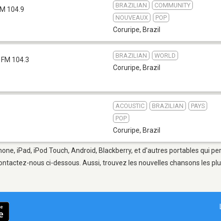
BRAZILIAN
COMMUNITY
M 104.9
NOUVEAUX
POP
Coruripe
,
Brazil
BRAZILIAN
WORLD
FM 104.3
Coruripe
,
Brazil
ACOUSTIC
BRAZILIAN
PAYS
POP
Coruripe
,
Brazil
hone, iPad, iPod Touch, Android, Blackberry, et d'autres portables qui p
ontactez-nous ci-dessous. Aussi, trouvez les nouvelles chansons les plu