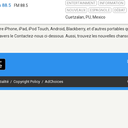
ENTERTAINMENT
INFORMATION
n 88.5
FM 88.5
NOUVEAUX
ESPAGNOLE
DÉBAT
Cuetzalan, PU
,
Mexico
re iPhone, iPad, iPod Touch, Android, Blackberry, et d'autres portables 
avers le Contactez-nous ci-dessous. Aussi, trouvez les nouvelles chanson
ialité
/
Copyright Policy
/
AdChoices