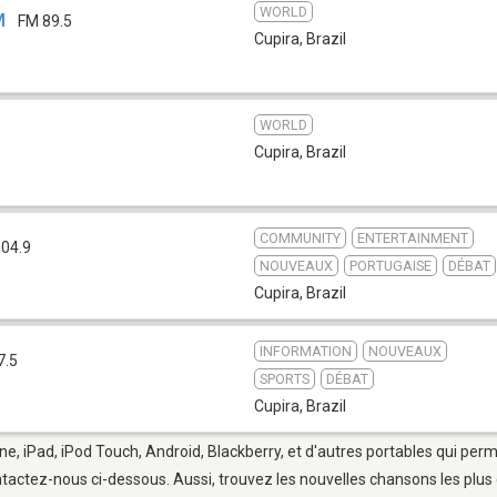
WORLD
M
FM 89.5
Cupira
,
Brazil
WORLD
Cupira
,
Brazil
COMMUNITY
ENTERTAINMENT
04.9
NOUVEAUX
PORTUGAISE
DÉBAT
Cupira
,
Brazil
INFORMATION
NOUVEAUX
7.5
SPORTS
DÉBAT
Cupira
,
Brazil
ne, iPad, iPod Touch, Android, Blackberry, et d'autres portables qui per
tactez-nous ci-dessous. Aussi, trouvez les nouvelles chansons les plus 