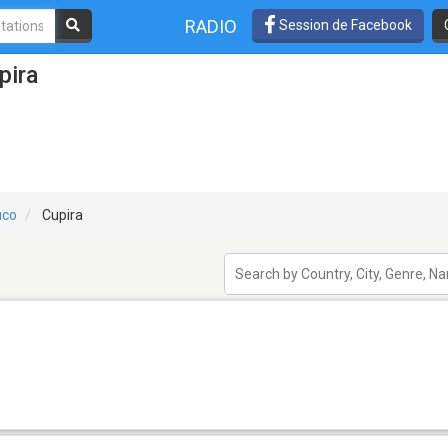
RADIO
Session de Facebook
pira
uco
Cupira