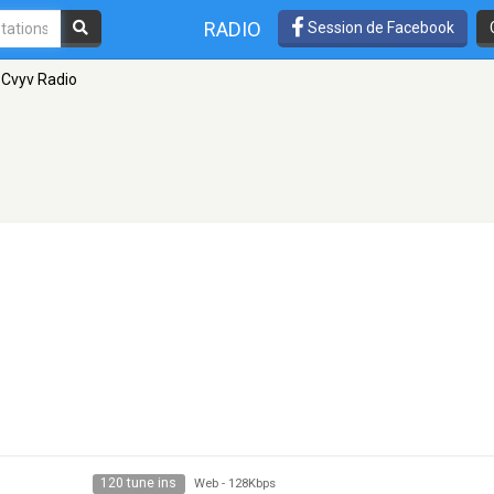
RADIO
Session de Facebook
Cvyv Radio
120 tune ins
Web
-
128Kbps