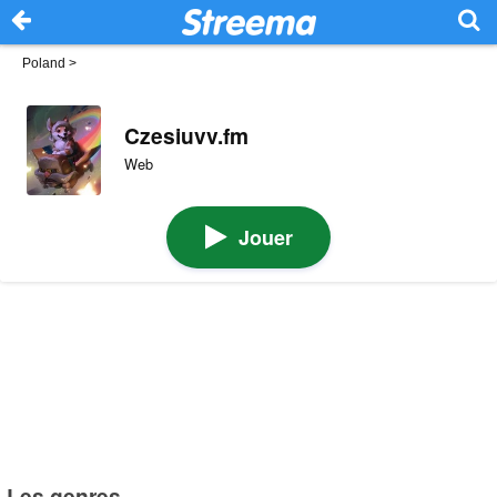
Poland
>
Czesiuvv.fm
Web
Jouer
Les genres