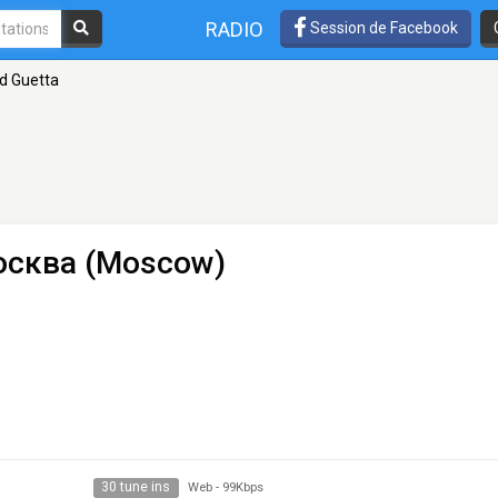
RADIO
Session de Facebook
d Guetta
осква (Moscow)
30 tune ins
Web
-
99Kbps