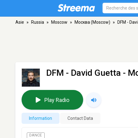
Asie
»
Russia
»
Moscow
»
Москва (Moscow)
»
DFM - Davi
DFM - David Guetta
- М
Play Radio
Information
Contact Data
DANCE