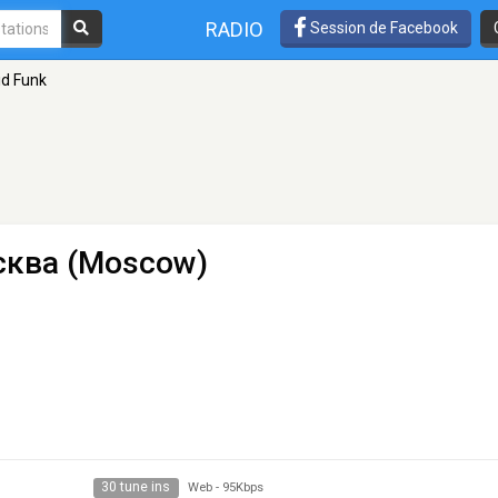
RADIO
Session de Facebook
id Funk
сква (Moscow)
30 tune ins
Web
-
95Kbps