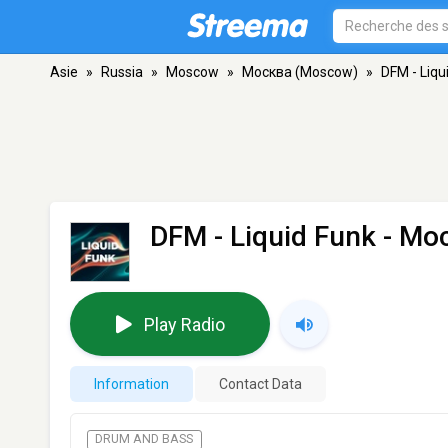
Asie
»
Russia
»
Moscow
»
Москва (Moscow)
»
DFM - Liqu
DFM - Liquid Funk
- Мо
Play Radio
Information
Contact Data
DRUM AND BASS