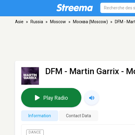
Asie
»
Russia
»
Moscow
»
Москва (Moscow)
»
DFM - Mart
DFM - Martin Garrix
- М
Play Radio
Information
Contact Data
DANCE