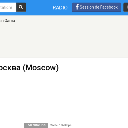
RADIO
Session de Facebook
in Garrix
осква (Moscow)
150 tune ins
Web
-
102Kbps