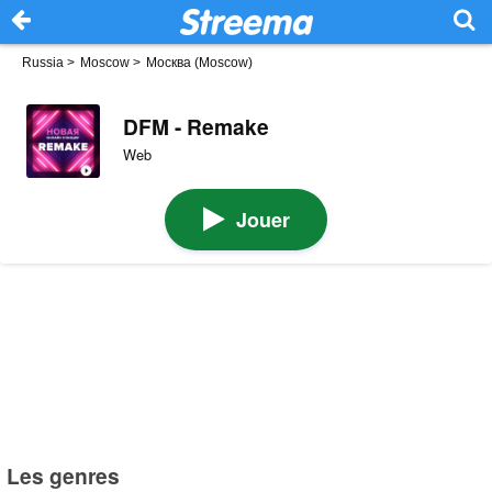
Russia
>
Moscow
>
Москва (Moscow)
DFM - Remake
Web
Jouer
Les genres