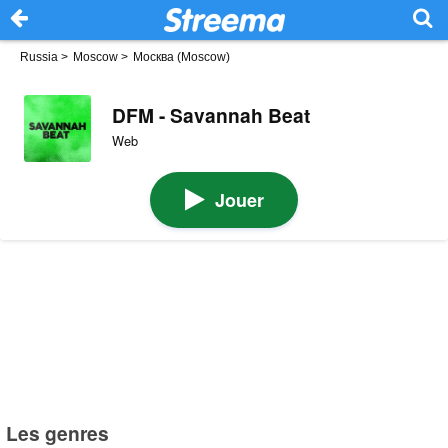
Russia
>
Moscow
>
Москва (Moscow)
DFM - Savannah Beat
Web
Jouer
Les genres