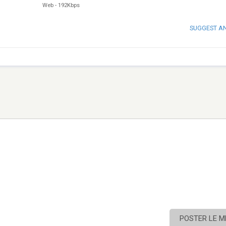
Web
-
192Kbps
SUGGEST A
POSTER LE 