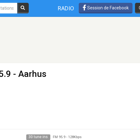
RADIO
Session de Facebook
5.9 - Aarhus
30 tune ins
FM 95.9
-
128Kbps