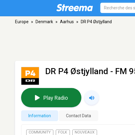
Europe
»
Denmark
»
Aarhus
»
DR P4 Østjylland
DR P4 Østjylland
- FM 9
Play Radio
Information
Contact Data
COMMUNITY
FOLK
NOUVEAUX