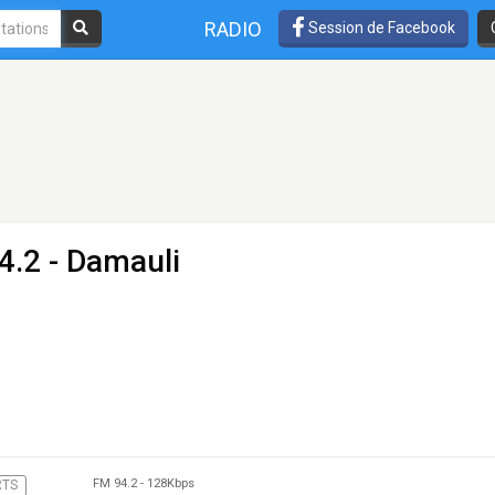
RADIO
Session de Facebook
4.2 - Damauli
FM 94.2
-
128Kbps
RTS