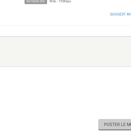
60 tune ins
Web
-
192Kbps
SUGGEST A
POSTER LE 