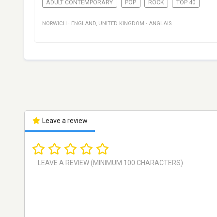
ADULT CONTEMPORARY
POP
ROCK
TOP 40
NORWICH
·
ENGLAND
,
UNITED KINGDOM
·
ANGLAIS
Leave a review