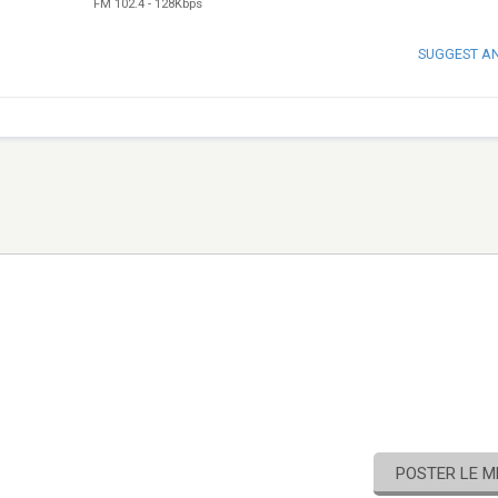
FM 102.4
-
128Kbps
SUGGEST A
POSTER LE 