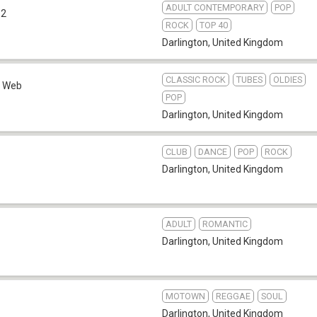
ADULT CONTEMPORARY
POP
.2
ROCK
TOP 40
Darlington
,
United Kingdom
CLASSIC ROCK
TUBES
OLDIES
Web
POP
Darlington
,
United Kingdom
CLUB
DANCE
POP
ROCK
Darlington
,
United Kingdom
ADULT
ROMANTIC
Darlington
,
United Kingdom
MOTOWN
REGGAE
SOUL
Darlington
,
United Kingdom