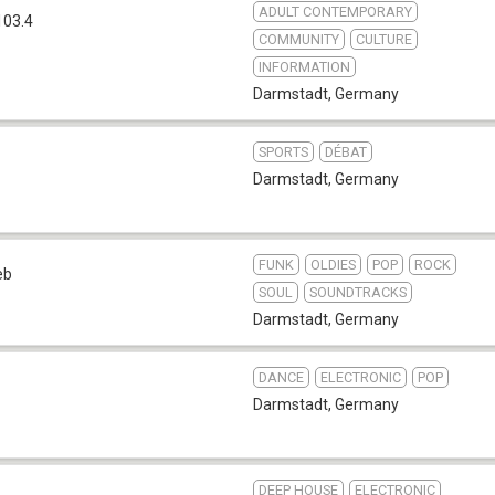
ADULT CONTEMPORARY
103.4
COMMUNITY
CULTURE
INFORMATION
Darmstadt
,
Germany
SPORTS
DÉBAT
Darmstadt
,
Germany
FUNK
OLDIES
POP
ROCK
eb
SOUL
SOUNDTRACKS
Darmstadt
,
Germany
DANCE
ELECTRONIC
POP
Darmstadt
,
Germany
DEEP HOUSE
ELECTRONIC