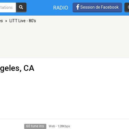
RADIO
Session de Facebook
es
»
LITT Live - 80's
geles, CA
60 tune ins
Web
-
128Kbps