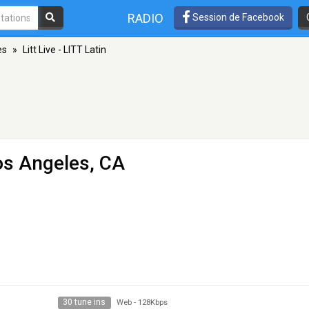
RADIO
Session de Facebook
es
»
Litt Live - LITT Latin
os Angeles, CA
30 tune ins
Web
-
128Kbps