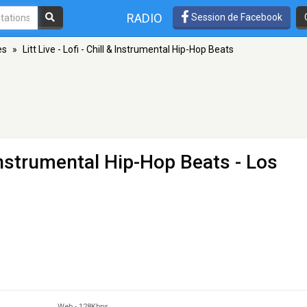
RADIO
Session de Facebook
es
»
Litt Live - Lofi - Chill & Instrumental Hip-Hop Beats
 & Instrumental Hip-Hop Beats
- Los
Web
-
128Kbps