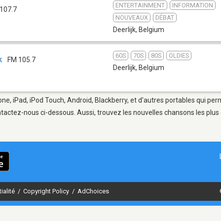
ENTERTAINMENT
INFORMATION
 107.7
NOUVEAUX
DÉBAT
Deerlijk
,
Belgium
60S
70S
80S
OLDIES
k
FM 105.7
Deerlijk
,
Belgium
hone, iPad, iPod Touch, Android, Blackberry, et d'autres portables qui pe
tactez-nous ci-dessous. Aussi, trouvez les nouvelles chansons les plus 
ialité
/
Copyright Policy
/
AdChoices