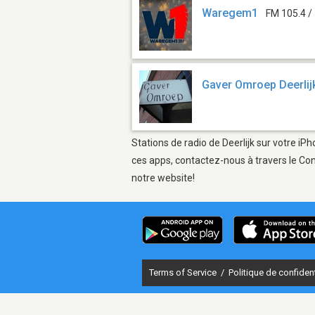
Waregem1
FM 105.4 /
Gaver Omroep Deerlij
Stations de radio de Deerlijk sur votre iP
ces apps, contactez-nous à travers le Con
notre website!
Terms of Service
/
Politique de confident