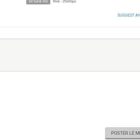
30 tune ins
Web
-
256Kbps
SUGGEST A
POSTER LE 