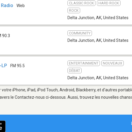
CLASSIC ROCK
HARD ROCK
 Radio
Web
ROCK
Delta Junction, AK
,
United States
COMMUNITY
 90.3
Delta Junction, AK
,
United States
ENTERTAINMENT
NOUVEAUX
-LP
FM 95.5
DÉBAT
Delta Junction, AK
,
United States
 votre iPhone, iPad, iPod Touch, Android, Blackberry, et d'autres portab
avers le Contactez-nous ci-dessous. Aussi, trouvez les nouvelles chanson