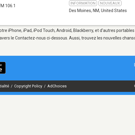
INFORMATION
NOUVEAUX
FM 106.1
Des Moines, NM
,
United States
tre iPhone, iPad, iPod Touch, Android, Blackberry, et d'autres portables
avers le Contactez-nous ci-dessous. Aussi, trouvez les nouvelles chanson
ialité
/
Copyright Policy
/
AdChoices