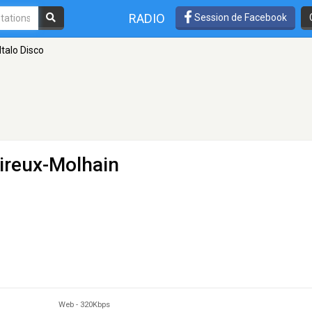
RADIO
Session de Facebook
Italo Disco
ireux-Molhain
Web
-
320Kbps