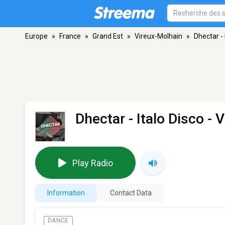
Europe
»
France
»
Grand Est
»
Vireux-Molhain
»
Dhectar - 
Dhectar - Italo Disco
- V
Play Radio
Information
Contact Data
DANCE