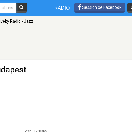
RADIO
Session de Facebook
iveky Radio - Jazz
udapest
Web
-
128Kbps