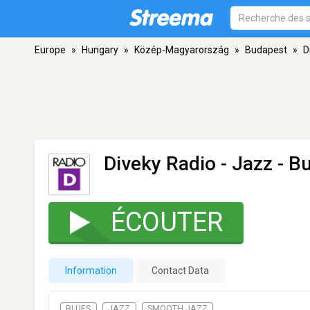
Europe
»
Hungary
»
Közép-Magyarország
»
Budapest
»
D
Diveky Radio - Jazz
- B
ÉCOUTER
Information
Contact Data
BLUES
JAZZ
SMOOTH JAZZ