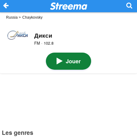
Russia
>
Chaykovsky
Дикси
FM · 102.8
Jouer
Les genres