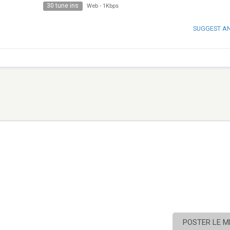
30 tune ins
Web
-
1Kbps
SUGGEST A
POSTER LE 