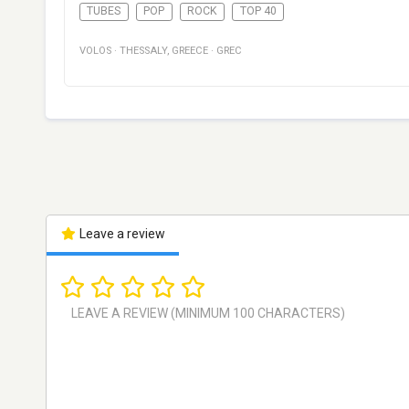
TUBES
POP
ROCK
TOP 40
VOLOS
·
THESSALY
,
GREECE
·
GREC
Leave a review