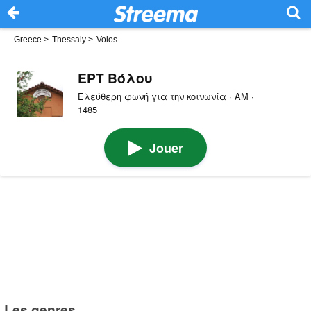
Greece
>
Thessaly
>
Volos
ΕΡΤ Βόλου
Ελεύθερη φωνή για την κοινωνία · AM ·
1485
Jouer
Les genres