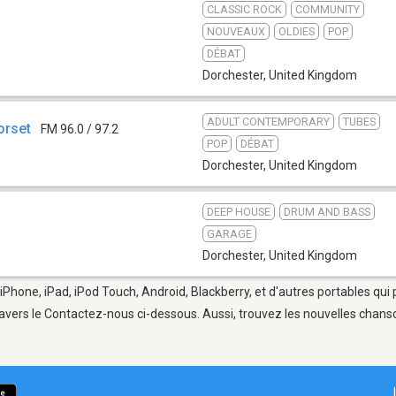
CLASSIC ROCK
COMMUNITY
NOUVEAUX
OLDIES
POP
DÉBAT
Dorchester
,
United Kingdom
ADULT CONTEMPORARY
TUBES
orset
FM 96.0 / 97.2
POP
DÉBAT
Dorchester
,
United Kingdom
DEEP HOUSE
DRUM AND BASS
GARAGE
Dorchester
,
United Kingdom
 iPhone, iPad, iPod Touch, Android, Blackberry, et d'autres portables qui
avers le Contactez-nous ci-dessous. Aussi, trouvez les nouvelles chanson