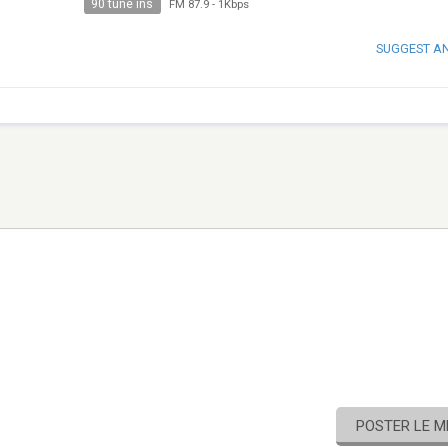
90 tune ins
FM 87.9
-
1Kbps
SUGGEST A
POSTER LE 