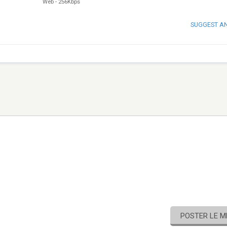
Web
-
256Kbps
SUGGEST A
POSTER LE 