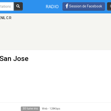
RADIO
Session de Facebook
NIL C.R
 San Jose
30 tune ins
Web
-
128Kbps