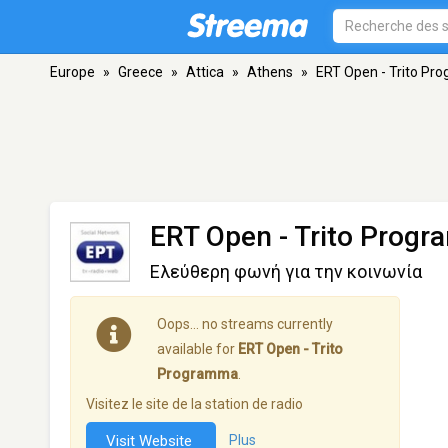
Europe
»
Greece
»
Attica
»
Athens
»
ERT Open - Trito P
ERT Open - Trito Prog
Ελεύθερη φωνή για την κοινωνία
Oops… no streams currently
available for
ERT Open - Trito
Programma
.
Visitez le site de la station de radio
Visit Website
Plus