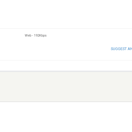
Web
-
192Kbps
SUGGEST A