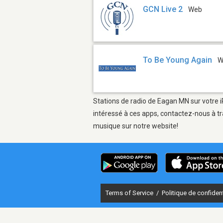
GCN Live 2
Web
To Be Young Again
W
Stations de radio de Eagan MN sur votre i
intéressé à ces apps, contactez-nous à tr
musique sur notre website!
Terms of Service
/
Politique de confident