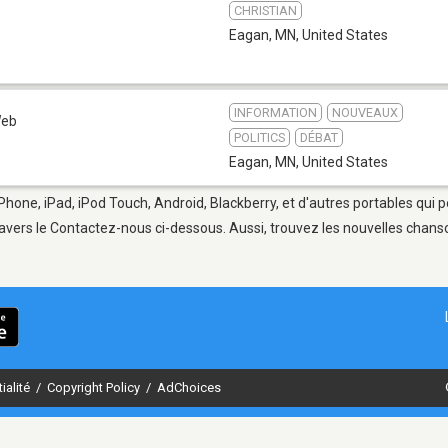
CHRISTIAN
Eagan, MN
,
United States
INFORMATION
NOUVEAUX
eb
POLITICS
DÉBAT
Eagan, MN
,
United States
Phone, iPad, iPod Touch, Android, Blackberry, et d'autres portables qui 
avers le Contactez-nous ci-dessous. Aussi, trouvez les nouvelles chanson
ialité
/
Copyright Policy
/
AdChoices