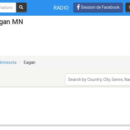
RADIO
Session de Facebook
agan MN
innesota
Eagan