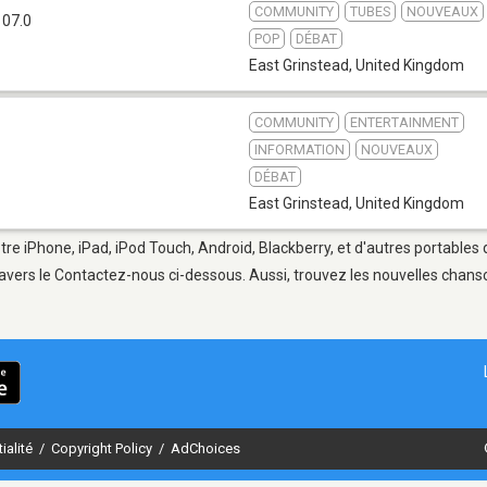
COMMUNITY
TUBES
NOUVEAUX
107.0
POP
DÉBAT
East Grinstead
,
United Kingdom
COMMUNITY
ENTERTAINMENT
INFORMATION
NOUVEAUX
DÉBAT
East Grinstead
,
United Kingdom
tre iPhone, iPad, iPod Touch, Android, Blackberry, et d'autres portables
avers le Contactez-nous ci-dessous. Aussi, trouvez les nouvelles chanson
ialité
/
Copyright Policy
/
AdChoices