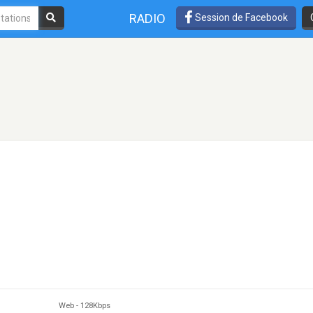
RADIO
Session de Facebook
Web
-
128Kbps