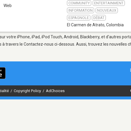
COMMUNITY
ENTERTAINMENT
1
Web
INFORMATION
NOUVEAUX
ESPAGNOLE
DÉBAT
El Carmen de Atrato
,
Colombia
sur votre iPhone, iPad, iPod Touch, Android, Blackberry, et d'autres por
 à travers le Contactez-nous ci-dessous. Aussi, trouvez les nouvelles ch
ialité
/
Copyright Policy
/
AdChoices