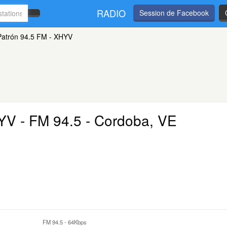
RADIO
Session de Facebook
Patrón 94.5 FM - XHYV
HYV
- FM 94.5 - Cordoba, VE
FM 94.5
-
64Kbps