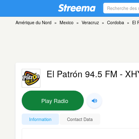
Amérique du Nord
»
Mexico
»
Veracruz
»
Cordoba
»
El 
El Patrón 94.5 FM - X
Play Radio
Information
Contact Data