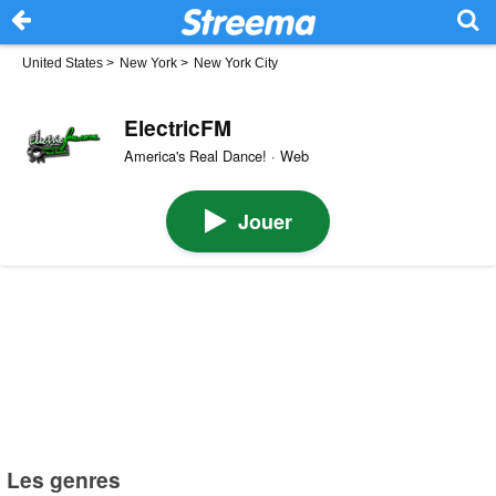
United States
>
New York
>
New York City
ElectricFM
America's Real Dance! · Web
Jouer
Les genres