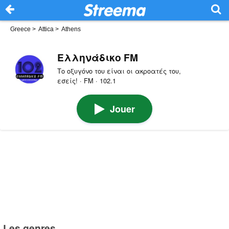
Greece
>
Attica
>
Athens
Ελληνάδικο FM
Το οξυγόνο του είναι οι ακροατές του,
εσείς! · FM · 102.1
Jouer
Les genres