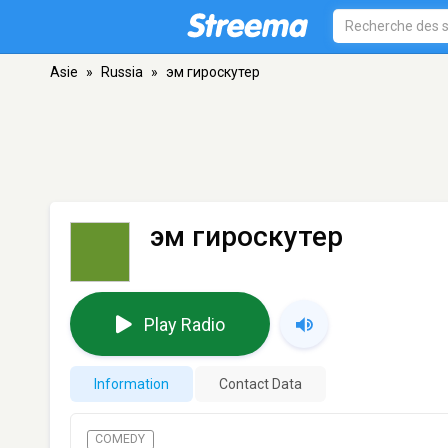
Asie
»
Russia
»
эм гироскутер
эм гироскутер
Play Radio
Information
Contact Data
COMEDY