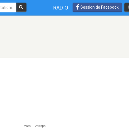
RADIO
Session de Facebook
Web
-
128Kbps