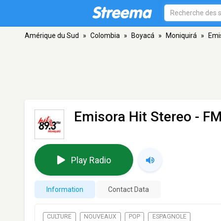
Amérique du Sud
»
Colombia
»
Boyacá
»
Moniquirá
»
Emi
Emisora Hit Stereo
- FM
Play Radio
Information
Contact Data
CULTURE
NOUVEAUX
POP
ESPAGNOLE