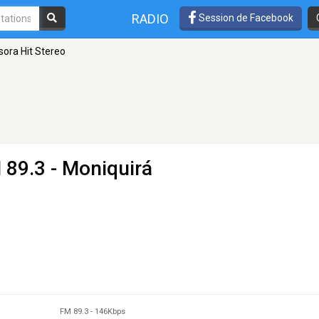
RADIO
Session de Facebook
sora Hit Stereo
 89.3 - Moniquirá
FM 89.3
-
146Kbps