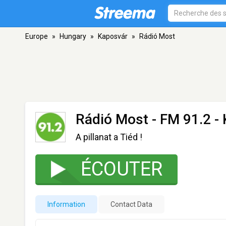
Europe
»
Hungary
»
Kaposvár
»
Rádió Most
Rádió Most
- FM 91.2 -
A pillanat a Tiéd !
ÉCOUTER
Information
Contact Data