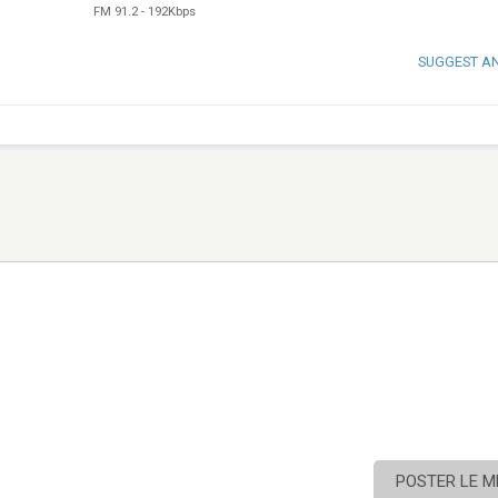
FM 91.2
-
192Kbps
SUGGEST A
POSTER LE 