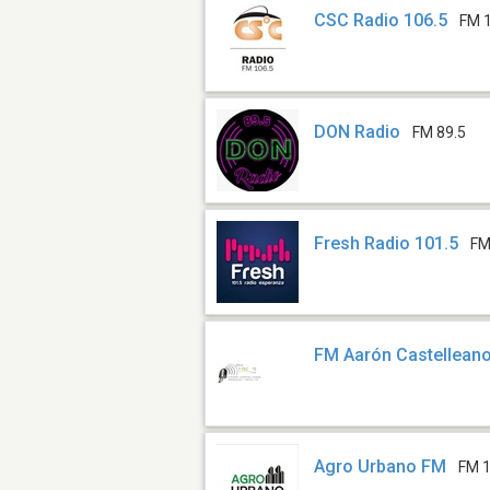
CSC Radio 106.5
FM 
DON Radio
FM 89.5
Fresh Radio 101.5
FM
FM Aarón Castelleano
Agro Urbano FM
FM 1