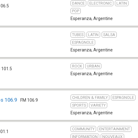
DANCE
ELECTRONIC
LATIN
106.5
POP
Esperanza
,
Argentine
TUBES
LATIN
SALSA
ESPAGNOLE
Esperanza
,
Argentine
ROCK
URBAN
 101.5
Esperanza
,
Argentine
CHILDREN & FAMILY
ESPAGNOLE
s 106.9
FM 106.9
SPORTS
VARIETY
Esperanza
,
Argentine
COMMUNITY
ENTERTAINMENT
01.1
INFORMATION
NOUVEAUX