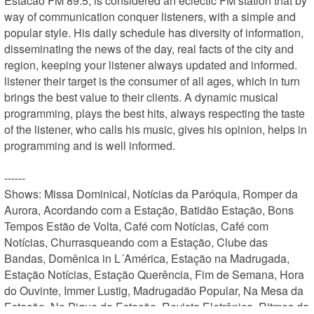
Estacao FM 89.5, is considered an eclectic FM station that by 
way of communication conquer listeners, with a simple and 
popular style. His daily schedule has diversity of information, 
disseminating the news of the day, real facts of the city and 
region, keeping your listener always updated and informed. 
listener their target is the consumer of all ages, which in turn 
brings the best value to their clients. A dynamic musical 
programming, plays the best hits, always respecting the taste 
of the listener, who calls his music, gives his opinion, helps in 
programming and is well informed.

------

Shows: Missa Dominical, Notícias da Paróquia, Romper da 
Aurora, Acordando com a Estação, Batidão Estação, Bons 
Tempos Estão de Volta, Café com Notícias, Café com 
Notícias, Churrasqueando com a Estação, Clube das 
Bandas, Domênica in L´América, Estação na Madrugada, 
Estação Notícias, Estação Querência, Fim de Semana, Hora 
do Ouvinte, Immer Lustig, Madrugadão Popular, Na Mesa da 
Estação, No Pique da Estação, Revista Eletrônica, Ritmos da 