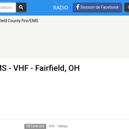
RADIO
Session de Facebook
field County Fire/EMS
MS
- VHF - Fairfield, OH
30 tune ins
VHF
-
16Kbps