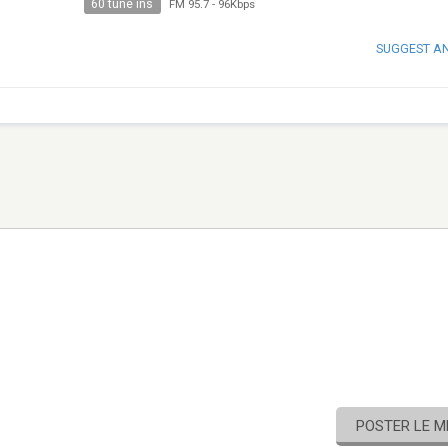
60 tune ins
FM 95.7
-
96Kbps
SUGGEST A
POSTER LE 